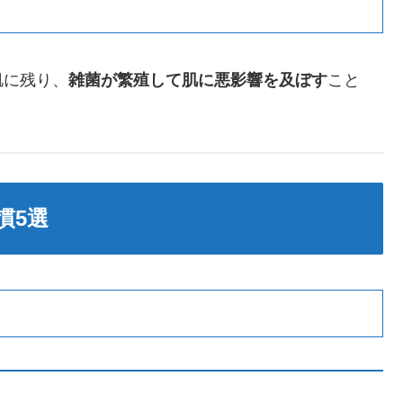
肌に残り、
雑菌が繁殖して肌に悪影響を及ぼす
こと
慣5選